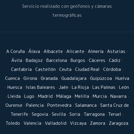
Servicio realizado con geófonos y cámaras
termográficas
A Coruña
·
Álava
·
Albacete
·
Alicante
·
Almería
·
Asturias
·
Ávila
·
Badajoz
·
Barcelona
·
Burgos
·
Cáceres
·
Cádiz
·
Cantabria
·
Castellón
·
Ceuta
·
Ciudad Real
·
Córdoba
·
Cuenca
·
Girona
·
Granada
·
Guadalajara
·
Guipúzcoa
·
Huelva
·
Huesca
·
Islas Baleares
·
Jaén
·
La Rioja
·
Las Palmas
·
León
·
Lleida
·
Lugo
·
Madrid
·
Málaga
·
Melilla
·
Murcia
·
Navarra
·
Ourense
·
Palencia
·
Pontevedra
·
Salamanca
·
Santa Cruz de
Tenerife
·
Segovia
·
Sevilla
·
Soria
·
Tarragona
·
Teruel
·
Toledo
·
Valencia
·
Valladolid
·
Vizcaya
·
Zamora
·
Zaragoza