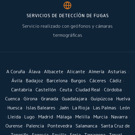
SERVICIOS DE DETECCÍÓN DE FUGAS
Servicio realizado con geófonos y cámaras
termográficas
A Coruña
·
Álava
·
Albacete
·
Alicante
·
Almería
·
Asturias
·
Ávila
·
Badajoz
·
Barcelona
·
Burgos
·
Cáceres
·
Cádiz
·
Cantabria
·
Castellón
·
Ceuta
·
Ciudad Real
·
Córdoba
·
Cuenca
·
Girona
·
Granada
·
Guadalajara
·
Guipúzcoa
·
Huelva
·
Huesca
·
Islas Baleares
·
Jaén
·
La Rioja
·
Las Palmas
·
León
·
Lleida
·
Lugo
·
Madrid
·
Málaga
·
Melilla
·
Murcia
·
Navarra
·
Ourense
·
Palencia
·
Pontevedra
·
Salamanca
·
Santa Cruz de
Tenerife
·
Segovia
·
Sevilla
·
Soria
·
Tarragona
·
Teruel
·