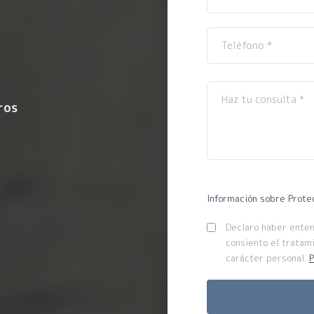
ros
Información sobre Prote
Declaro haber entend
consiento el tratam
carácter personal.
P