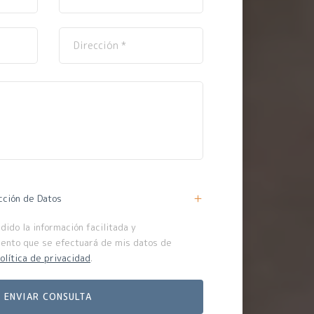
cción de Datos
ido la información facilitada y
iento que se efectuará de mis datos de
olítica de privacidad
.