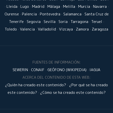
·
Lleida
·
Lugo
·
Madrid
·
Málaga
·
Melilla
·
Murcia
·
Navarra
·
Ourense
·
Palencia
·
Pontevedra
·
Salamanca
·
Santa Cruz de
Tenerife
·
Segovia
·
Sevilla
·
Soria
·
Tarragona
·
Teruel
·
Toledo
·
Valencia
·
Valladolid
·
Vizcaya
·
Zamora
·
Zaragoza
FUENTES DE INFORMACIÓN:
SEWERIN
·
CONAIF
·
GEÓFONO (WIKIPEDIA)
·
IAGUA
ACERCA DEL CONTENIDO DE ESTA WEB:
¿Quién ha creado este contenido?
·
¿Por qué se ha creado
este contenido?
·
¿Cómo se ha creado este contenido?