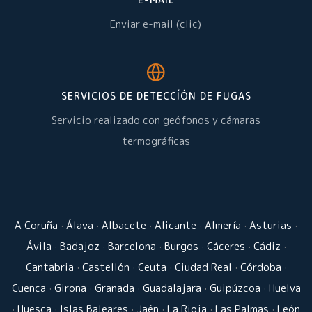
Enviar e-mail (clic)
SERVICIOS DE DETECCÍÓN DE FUGAS
Servicio realizado con geófonos y cámaras
termográficas
A Coruña
·
Álava
·
Albacete
·
Alicante
·
Almería
·
Asturias
·
Ávila
·
Badajoz
·
Barcelona
·
Burgos
·
Cáceres
·
Cádiz
·
Cantabria
·
Castellón
·
Ceuta
·
Ciudad Real
·
Córdoba
·
Cuenca
·
Girona
·
Granada
·
Guadalajara
·
Guipúzcoa
·
Huelva
·
Huesca
·
Islas Baleares
·
Jaén
·
La Rioja
·
Las Palmas
·
León