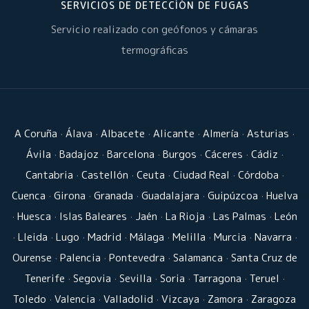
SERVICIOS DE DETECCÍÓN DE FUGAS
Servicio realizado con geófonos y cámaras
termográficas
A Coruña
·
Álava
·
Albacete
·
Alicante
·
Almería
·
Asturias
·
Ávila
·
Badajoz
·
Barcelona
·
Burgos
·
Cáceres
·
Cádiz
·
Cantabria
·
Castellón
·
Ceuta
·
Ciudad Real
·
Córdoba
·
Cuenca
·
Girona
·
Granada
·
Guadalajara
·
Guipúzcoa
·
Huelva
·
Huesca
·
Islas Baleares
·
Jaén
·
La Rioja
·
Las Palmas
·
León
·
Lleida
·
Lugo
·
Madrid
·
Málaga
·
Melilla
·
Murcia
·
Navarra
·
Ourense
·
Palencia
·
Pontevedra
·
Salamanca
·
Santa Cruz de
Tenerife
·
Segovia
·
Sevilla
·
Soria
·
Tarragona
·
Teruel
·
Toledo
·
Valencia
·
Valladolid
·
Vizcaya
·
Zamora
·
Zaragoza