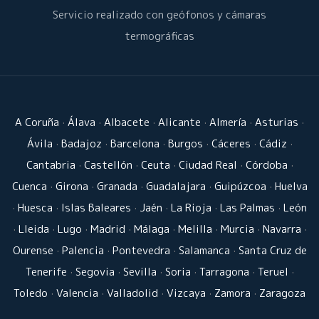
Servicio realizado con geófonos y cámaras
termográficas
A Coruña
·
Álava
·
Albacete
·
Alicante
·
Almería
·
Asturias
·
Ávila
·
Badajoz
·
Barcelona
·
Burgos
·
Cáceres
·
Cádiz
·
Cantabria
·
Castellón
·
Ceuta
·
Ciudad Real
·
Córdoba
·
Cuenca
·
Girona
·
Granada
·
Guadalajara
·
Guipúzcoa
·
Huelva
·
Huesca
·
Islas Baleares
·
Jaén
·
La Rioja
·
Las Palmas
·
León
·
Lleida
·
Lugo
·
Madrid
·
Málaga
·
Melilla
·
Murcia
·
Navarra
·
Ourense
·
Palencia
·
Pontevedra
·
Salamanca
·
Santa Cruz de
Tenerife
·
Segovia
·
Sevilla
·
Soria
·
Tarragona
·
Teruel
·
Toledo
·
Valencia
·
Valladolid
·
Vizcaya
·
Zamora
·
Zaragoza