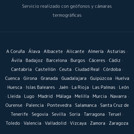
Servicio realizado con geófonos y cámaras
termográficas
A Coruña
·
Álava
·
Albacete
·
Alicante
·
Almería
·
Asturias
·
Ávila
·
Badajoz
·
Barcelona
·
Burgos
·
Cáceres
·
Cádiz
·
Cantabria
·
Castellón
·
Ceuta
·
Ciudad Real
·
Córdoba
·
Cuenca
·
Girona
·
Granada
·
Guadalajara
·
Guipúzcoa
·
Huelva
·
Huesca
·
Islas Baleares
·
Jaén
·
La Rioja
·
Las Palmas
·
León
·
Lleida
·
Lugo
·
Madrid
·
Málaga
·
Melilla
·
Murcia
·
Navarra
·
Ourense
·
Palencia
·
Pontevedra
·
Salamanca
·
Santa Cruz de
Tenerife
·
Segovia
·
Sevilla
·
Soria
·
Tarragona
·
Teruel
·
Toledo
·
Valencia
·
Valladolid
·
Vizcaya
·
Zamora
·
Zaragoza