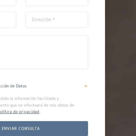
cción de Datos
ido la información facilitada y
iento que se efectuará de mis datos de
olítica de privacidad
.