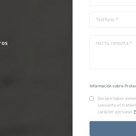
ros
Información sobre Prote
Declaro haber entend
consiento el tratam
carácter personal.
P