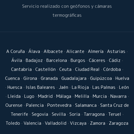
Servicio realizado con geófonos y cámaras
termográficas
A Coruña
·
Álava
·
Albacete
·
Alicante
·
Almería
·
Asturias
·
Ávila
·
Badajoz
·
Barcelona
·
Burgos
·
Cáceres
·
Cádiz
·
Cantabria
·
Castellón
·
Ceuta
·
Ciudad Real
·
Córdoba
·
Cuenca
·
Girona
·
Granada
·
Guadalajara
·
Guipúzcoa
·
Huelva
·
Huesca
·
Islas Baleares
·
Jaén
·
La Rioja
·
Las Palmas
·
León
·
Lleida
·
Lugo
·
Madrid
·
Málaga
·
Melilla
·
Murcia
·
Navarra
·
Ourense
·
Palencia
·
Pontevedra
·
Salamanca
·
Santa Cruz de
Tenerife
·
Segovia
·
Sevilla
·
Soria
·
Tarragona
·
Teruel
·
Toledo
·
Valencia
·
Valladolid
·
Vizcaya
·
Zamora
·
Zaragoza