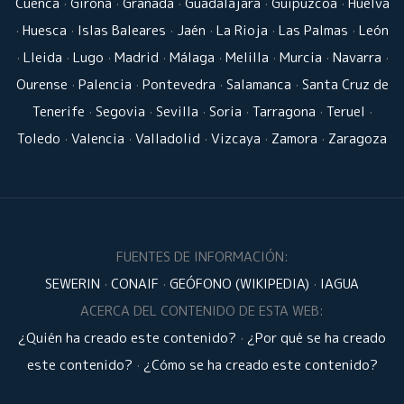
Cuenca
·
Girona
·
Granada
·
Guadalajara
·
Guipúzcoa
·
Huelva
·
Huesca
·
Islas Baleares
·
Jaén
·
La Rioja
·
Las Palmas
·
León
·
Lleida
·
Lugo
·
Madrid
·
Málaga
·
Melilla
·
Murcia
·
Navarra
·
Ourense
·
Palencia
·
Pontevedra
·
Salamanca
·
Santa Cruz de
Tenerife
·
Segovia
·
Sevilla
·
Soria
·
Tarragona
·
Teruel
·
Toledo
·
Valencia
·
Valladolid
·
Vizcaya
·
Zamora
·
Zaragoza
FUENTES DE INFORMACIÓN:
SEWERIN
·
CONAIF
·
GEÓFONO (WIKIPEDIA)
·
IAGUA
ACERCA DEL CONTENIDO DE ESTA WEB:
¿Quién ha creado este contenido?
·
¿Por qué se ha creado
este contenido?
·
¿Cómo se ha creado este contenido?