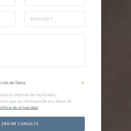
cción de Datos
ido la información facilitada y
iento que se efectuará de mis datos de
olítica de privacidad
.