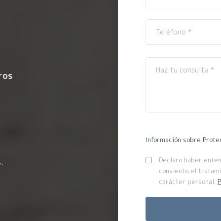
ros
Información sobre Prote
Declaro haber entend
.
consiento el tratam
carácter personal.
P