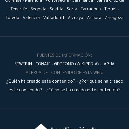
Ourense
·
Palencia
·
Pontevedra
·
Salamanca
·
Santa Cruz de
Tenerife
·
Segovia
·
Sevilla
·
Soria
·
Tarragona
·
Teruel
·
Toledo
·
Valencia
·
Valladolid
·
Vizcaya
·
Zamora
·
Zaragoza
FUENTES DE INFORMACIÓN:
SEWERIN
·
CONAIF
·
GEÓFONO (WIKIPEDIA)
·
IAGUA
ACERCA DEL CONTENIDO DE ESTA WEB:
¿Quién ha creado este contenido?
·
¿Por qué se ha creado
este contenido?
·
¿Cómo se ha creado este contenido?