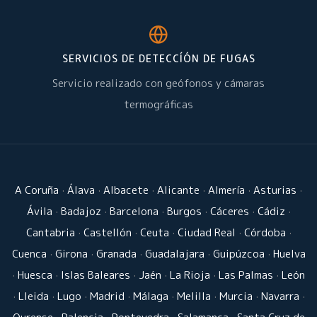
SERVICIOS DE DETECCÍÓN DE FUGAS
Servicio realizado con geófonos y cámaras
termográficas
A Coruña
·
Álava
·
Albacete
·
Alicante
·
Almería
·
Asturias
·
Ávila
·
Badajoz
·
Barcelona
·
Burgos
·
Cáceres
·
Cádiz
·
Cantabria
·
Castellón
·
Ceuta
·
Ciudad Real
·
Córdoba
·
Cuenca
·
Girona
·
Granada
·
Guadalajara
·
Guipúzcoa
·
Huelva
·
Huesca
·
Islas Baleares
·
Jaén
·
La Rioja
·
Las Palmas
·
León
·
Lleida
·
Lugo
·
Madrid
·
Málaga
·
Melilla
·
Murcia
·
Navarra
·