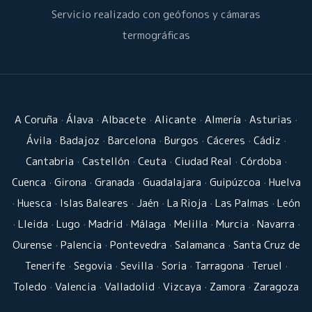
Servicio realizado con geófonos y cámaras
termográficas
A Coruña
·
Álava
·
Albacete
·
Alicante
·
Almería
·
Asturias
·
Ávila
·
Badajoz
·
Barcelona
·
Burgos
·
Cáceres
·
Cádiz
·
Cantabria
·
Castellón
·
Ceuta
·
Ciudad Real
·
Córdoba
·
Cuenca
·
Girona
·
Granada
·
Guadalajara
·
Guipúzcoa
·
Huelva
·
Huesca
·
Islas Baleares
·
Jaén
·
La Rioja
·
Las Palmas
·
León
·
Lleida
·
Lugo
·
Madrid
·
Málaga
·
Melilla
·
Murcia
·
Navarra
·
Ourense
·
Palencia
·
Pontevedra
·
Salamanca
·
Santa Cruz de
Tenerife
·
Segovia
·
Sevilla
·
Soria
·
Tarragona
·
Teruel
·
Toledo
·
Valencia
·
Valladolid
·
Vizcaya
·
Zamora
·
Zaragoza