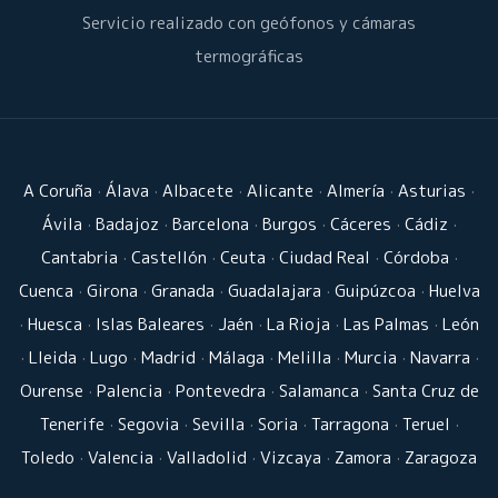
Servicio realizado con geófonos y cámaras
termográficas
A Coruña
·
Álava
·
Albacete
·
Alicante
·
Almería
·
Asturias
·
Ávila
·
Badajoz
·
Barcelona
·
Burgos
·
Cáceres
·
Cádiz
·
Cantabria
·
Castellón
·
Ceuta
·
Ciudad Real
·
Córdoba
·
Cuenca
·
Girona
·
Granada
·
Guadalajara
·
Guipúzcoa
·
Huelva
·
Huesca
·
Islas Baleares
·
Jaén
·
La Rioja
·
Las Palmas
·
León
·
Lleida
·
Lugo
·
Madrid
·
Málaga
·
Melilla
·
Murcia
·
Navarra
·
Ourense
·
Palencia
·
Pontevedra
·
Salamanca
·
Santa Cruz de
Tenerife
·
Segovia
·
Sevilla
·
Soria
·
Tarragona
·
Teruel
·
Toledo
·
Valencia
·
Valladolid
·
Vizcaya
·
Zamora
·
Zaragoza