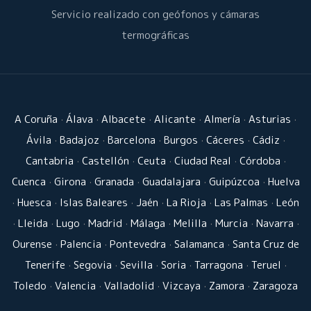
Servicio realizado con geófonos y cámaras
termográficas
A Coruña
·
Álava
·
Albacete
·
Alicante
·
Almería
·
Asturias
·
Ávila
·
Badajoz
·
Barcelona
·
Burgos
·
Cáceres
·
Cádiz
·
Cantabria
·
Castellón
·
Ceuta
·
Ciudad Real
·
Córdoba
·
Cuenca
·
Girona
·
Granada
·
Guadalajara
·
Guipúzcoa
·
Huelva
·
Huesca
·
Islas Baleares
·
Jaén
·
La Rioja
·
Las Palmas
·
León
·
Lleida
·
Lugo
·
Madrid
·
Málaga
·
Melilla
·
Murcia
·
Navarra
·
Ourense
·
Palencia
·
Pontevedra
·
Salamanca
·
Santa Cruz de
Tenerife
·
Segovia
·
Sevilla
·
Soria
·
Tarragona
·
Teruel
·
Toledo
·
Valencia
·
Valladolid
·
Vizcaya
·
Zamora
·
Zaragoza